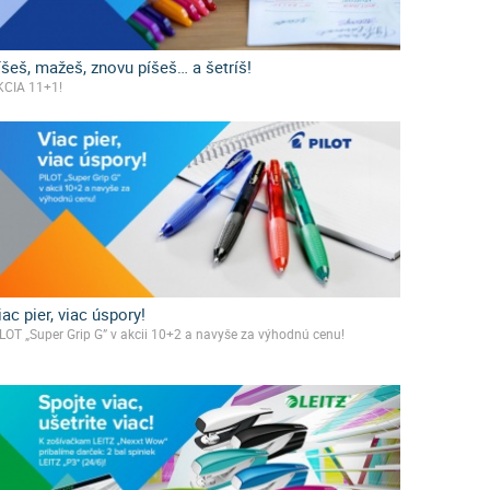
íšeš, mažeš, znovu píšeš… a šetríš!
KCIA 11+1!
iac pier, viac úspory!
LOT „Super Grip G” v akcii 10+2 a navyše za výhodnú cenu!