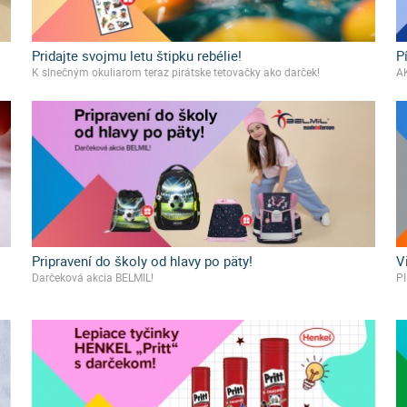
Pridajte svojmu letu štipku rebélie!
P
K slnečným okuliarom teraz pirátske tetovačky ako darček!
A
Pripravení do školy od hlavy po päty!
V
Darčeková akcia BELMIL!
PI