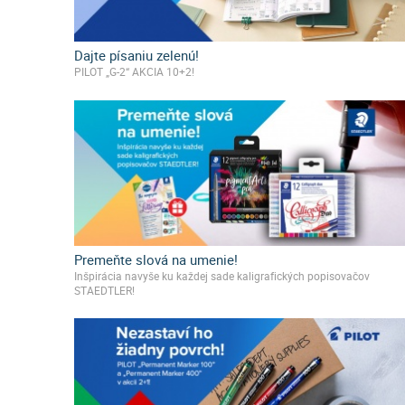
Dajte písaniu zelenú!
PILOT „G-2“ AKCIA 10+2!
Premeňte slová na umenie!
Inšpirácia navyše ku každej sade kaligrafických popisovačov
STAEDTLER!