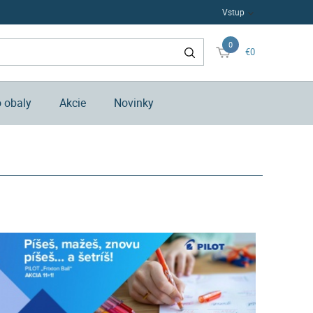
Vstup
0
€0
o obaly
Akcie
Novinky