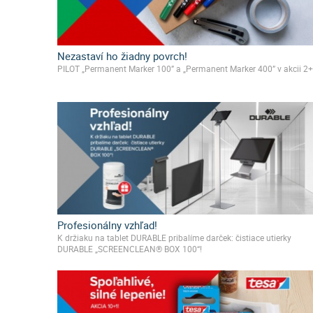
Nezastaví ho žiadny povrch!
PILOT „Permanent Marker 100” a „Permanent Marker 400” v akcii 2+
Profesionálny vzhľad!
K držiaku na tablet DURABLE pribalíme darček: čistiace utierky
DURABLE „SCREENCLEAN® BOX 100“!