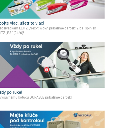
pojte viac, ušetrite viac!
zošívačkam LEITZ „Nexxt Wow“ pribalíme darček: 2 bal spiniek
ITZ „P3“ (24/6)!
ždy po ruke!
 vysúvnému kotúču DURABLE pribalíme darček!