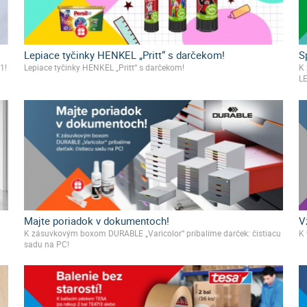
Lepiace tyčinky HENKEL „Pritt“ s darčekom!
S
1!
Lepiace tyčinky HENKEL „Pritt“ s darčekom!
K 
LE
Majte poriadok v dokumentoch!
V
K zásuvkovým boxom DURABLE „Varicolor“ pribalíme darček: čistiacu
K
sadu na PC!