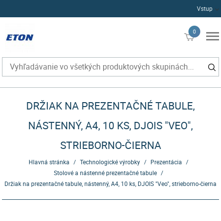
Vstup
0
€0
DRŽIAK NA PREZENTAČNÉ TABULE,
NÁSTENNÝ, A4, 10 KS, DJOIS "VEO",
STRIEBORNO-ČIERNA
Hlavná stránka
/
Technologické výrobky
/
Prezentácia
/
Stolové a nástenné prezentačné tabule
/
Držiak na prezentačné tabule, nástenný, A4, 10 ks, DJOIS "Veo", strieborno-čierna