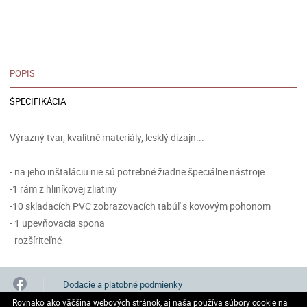
POPIS
ŠPECIFIKÁCIA
Výrazný tvar, kvalitné materiály, lesklý dizajn...
- na jeho inštaláciu nie sú potrebné žiadne špeciálne nástroje
-1 rám z hliníkovej zliatiny
-10 skladacích PVC zobrazovacích tabúľ s kovovým pohonom
- 1 upevňovacia spona
- rozšíriteľné
Dodacie a platobné podmienky
Rovnako ako väčšina webových stránok, aj naša používa súbory cookie na