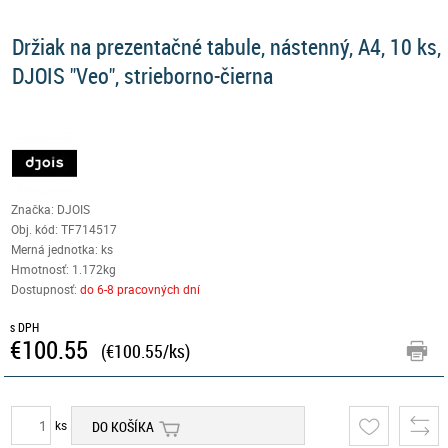
Držiak na prezentačné tabule, nástenný, A4, 10 ks,
DJOIS "Veo", strieborno-čierna
Značka: DJOIS
Obj. kód:
TF714517
Merná jednotka: ks
Hmotnosť: 1.172kg
Dostupnosť:
do 6-8 pracovných dní
s DPH
€100.55
(€100.55/ks)
ks
DO KOŠÍKA