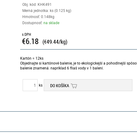
Obj. kód:
KHK491
Merná jednotka: ks (0.125 kg)
Hmotnosť: 0.148kg
Dostupnosť:
na sklade
s DPH
€6.18
(€49.44/kg)
Kartón = 12ks
Objednajte si kartónové balenie, je to ekologickejší a pohodlnejší spô
balenie znamená: napríklad 6 fliaš vody v 1 balení.
ks
DO KOŠÍKA