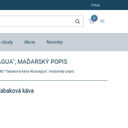
Vstup
0
€0
o obaly
Akcie
Novinky
AGUA", MAĎARSKÝ POPIS
FREI "Tabaková káva Nicaragua", maďarský popis
"Tabaková káva