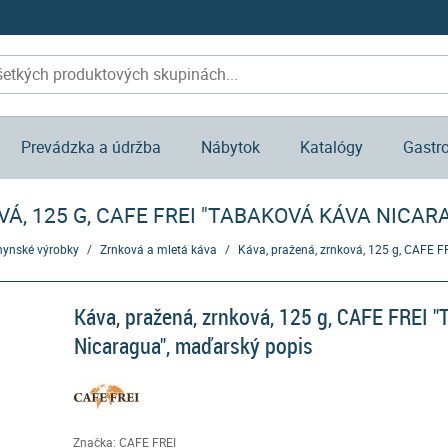
Prevádzka a údržba
Nábytok
Katalógy
Gastr
VÁ, 125 G, CAFE FREI "TABAKOVÁ KÁVA NICAR
ynské výrobky
/
Zrnková a mletá káva
/
Káva, pražená, zrnková, 125 g, CAFE 
Káva, pražená, zrnková, 125 g, CAFE FREI 
Nicaragua", maďarský popis
Značka: CAFE FREI