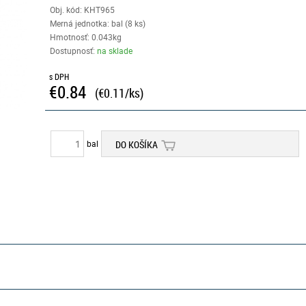
Obj. kód:
KHT965
Merná jednotka: bal (8 ks)
Hmotnosť: 0.043kg
Dostupnosť:
na sklade
s DPH
€0.84
(€0.11/ks)
bal
DO KOŠÍKA