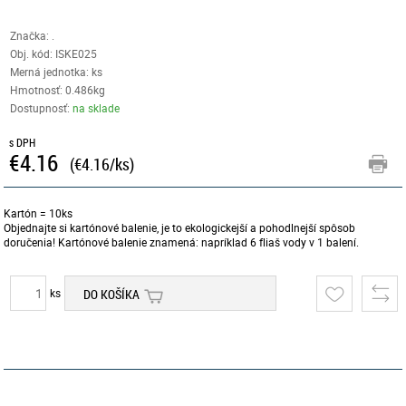
Značka: .
Obj. kód:
ISKE025
Merná jednotka: ks
Hmotnosť: 0.486kg
Dostupnosť:
na sklade
s DPH
€4.16
(€4.16/ks)
Kartón = 10ks
Objednajte si kartónové balenie, je to ekologickejší a pohodlnejší spôsob
doručenia! Kartónové balenie znamená: napríklad 6 fliaš vody v 1 balení.
ks
DO KOŠÍKA