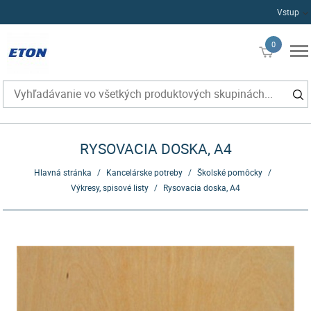
Vstup
0
€0
RYSOVACIA DOSKA, A4
Hlavná stránka
/
Kancelárske potreby
/
Školské pomôcky
/
Výkresy, spisové listy
/
Rysovacia doska, A4