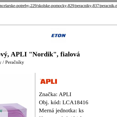
ncelarske-potreby-229/skolske-pomocky-829/peracniky-837/peracnik-na-
nový, APLI "Nordik", fialová
y
/
Peračníky
Značka: APLI
Obj. kód: LCA18416
Merná jednotka: ks