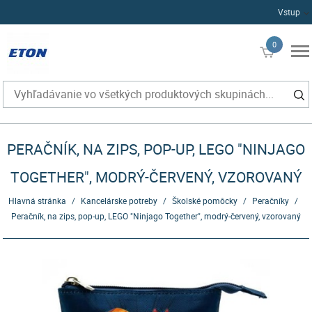
Vstup
0
€0
PERAČNÍK, NA ZIPS, POP-UP, LEGO "NINJAGO
TOGETHER", MODRÝ-ČERVENÝ, VZOROVANÝ
Hlavná stránka
/
Kancelárske potreby
/
Školské pomôcky
/
Peračníky
/
Peračník, na zips, pop-up, LEGO "Ninjago Together", modrý-červený, vzorovaný