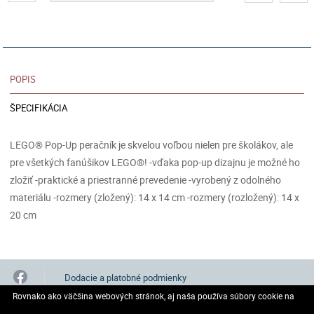
POPIS
ŠPECIFIKÁCIA
LEGO® Pop-Up peračník je skvelou voľbou nielen pre školákov, ale
pre všetkých fanúšikov LEGO®! -vďaka pop-up dizajnu je možné ho
zložiť -praktické a priestranné prevedenie -vyrobený z odolného
materiálu -rozmery (zložený): 14 x 14 cm -rozmery (rozložený): 14 x
20 cm
Dodacie a platobné podmienky
Rovnako ako väčšina webových stránok, aj naša používa súbory cookie na
Všeobecné obchodné podmienky
GDPR