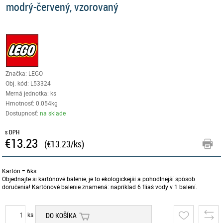
modrý-červený, vzorovaný
Značka: LEGO
Obj. kód:
L53324
Merná jednotka: ks
Hmotnosť: 0.054kg
Dostupnosť:
na sklade
s DPH
€13.23
(€13.23/ks)
Kartón = 6ks
Objednajte si kartónové balenie, je to ekologickejší a pohodlnejší spôsob
doručenia! Kartónové balenie znamená: napríklad 6 fliaš vody v 1 balení.
ks
DO KOŠÍKA