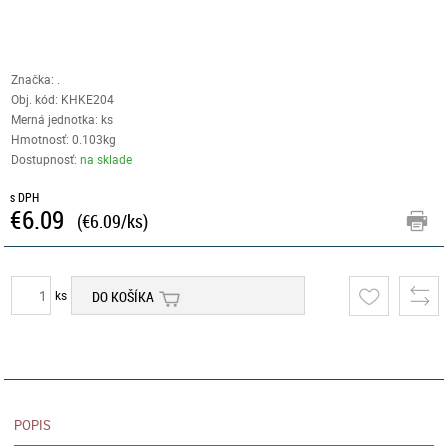
Značka: .
Obj. kód:
KHKE204
Merná jednotka: ks
Hmotnosť: 0.103kg
Dostupnosť:
na sklade
s DPH
€6.09
(€6.09/ks)
ks
DO KOŠÍKA
POPIS