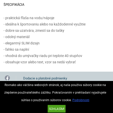
ŠPECIFIKÁCIA
- praktická fľaša na vodu/nápoje
- ideálna k športovaniu alebo na každodenné využitie
- dobre sa uzatvára, zmestí sa do tašky
- odolný materiál
- elegantný SLIM dizajn
- ľahko sa naplní
- vhodná do umývačky riadu pri teplote 40 stupňov
- obsahuje vzor alebo text, vzor sa nedá vybrať
Dodacie a platobné podmienky
Rovnako ako väčšina webových stránok, aj naša používa súbory cookie na
Všeobecné obchodné podmienky
GDPR
zlepšenie používateľského zážitku. Pokračovaním v prehliadaní vyjadrujete
súhlas s používaním súborov cookie.
Podrobnosti
© 2026 Všetky práva vyhradené..
SÚHLASÍM!