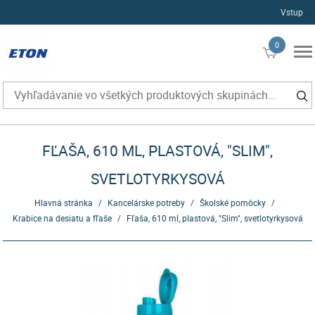
Vstup
0
€0
FĽAŠA, 610 ML, PLASTOVÁ, "SLIM",
SVETLOTYRKYSOVÁ
Hlavná stránka
/
Kancelárske potreby
/
Školské pomôcky
/
Krabice na desiatu a fľaše
/
Fľaša, 610 ml, plastová, "Slim", svetlotyrkysová