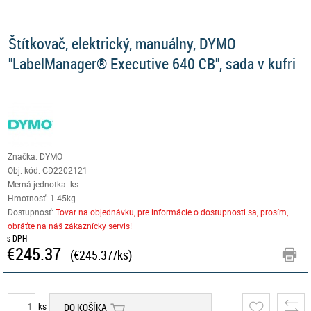
Štítkovač, elektrický, manuálny, DYMO
"LabelManager® Executive 640 CB", sada v kufri
Značka: DYMO
Obj. kód:
GD2202121
Merná jednotka: ks
Hmotnosť: 1.45kg
Dostupnosť:
Tovar na objednávku, pre informácie o dostupnosti sa, prosím,
obráťte na náš zákaznícky servis!
s DPH
€245.37
(€245.37/ks)
ks
DO KOŠÍKA