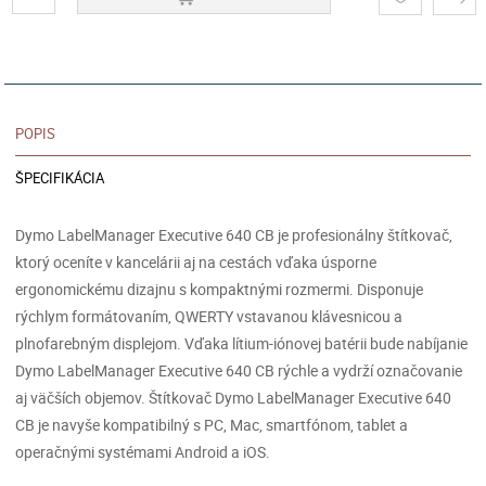
POPIS
ŠPECIFIKÁCIA
Dymo LabelManager Executive 640 CB je profesionálny štítkovač,
ktorý oceníte v kancelárii aj na cestách vďaka úsporne
ergonomickému dizajnu s kompaktnými rozmermi. Disponuje
rýchlym formátovaním, QWERTY vstavanou klávesnicou a
plnofarebným displejom. Vďaka lítium-iónovej batérii bude nabíjanie
Dymo LabelManager Executive 640 CB rýchle a vydrží označovanie
aj väčších objemov. Štítkovač Dymo LabelManager Executive 640
CB je navyše kompatibilný s PC, Mac, smartfónom, tablet a
operačnými systémami Android a iOS.