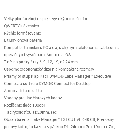
Veľký plnofarebný displej s vysokým rozlíšením
QWERTY klávesnica
Rýchle formátovanie
Lítium-iónová batéria
Kompatibilita nielen s PC ale aj s chytrým telefónom a tabletom s
operačnými systémami Android a iOS
Tlačí na pásky šírky 6, 9, 12, 19, až 24 mm
Úsporne ergonomický dizajn a kompaktné rozmery
Priamy prístup k aplikácii DYMO® LabelManager™ Executive
Connect a softvéru DYMO® Connect for Desktop
Automatická rezačka
Vhodný pre tlač čiarových kódov
Rozlíšenie tlače 180dpi
Tlač rýchlosťou až 20mm/sec
Obsah balenia: LabelManager™ EXECUTIVE 640 CB, Prenosný
penový kufor, 1x kazeta s páskou D1, 24mm x 7m, 19mm x 7m,