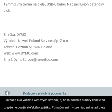
12mm x 7m čierna na bielej, USB-C kábel, Nabíjací Li-ion batériový
blok
Značka: DYMO
Výrobca: Newell Poland Services Sp. Z.o.o.
Adresa: Poznan 61-894, Poland
Web: www.DYMO.com
Email: DymoEurope@newellco.com
Dodacie a platobné podmienky
Rovnako ako väčšina webových stránok, aj naša používa súbory cookie na
Všeobecné obchodné podmienky
GDPR
zlepšenie používateľského zážitku. Pokračovaním v prehliadaní vyjadrujete