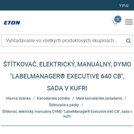
Vstup
0
€0
ŠTÍTKOVAČ, ELEKTRICKÝ, MANUÁLNY, DYMO
"LABELMANAGER® EXECUTIVE 640 CB",
SADA V KUFRI
Hlavná stránka
/
Kancelárske potreby
/
Malé kancelárske zariadenia
/
Štítkovače a pásky
/
Štítkovač, elektrický, manuálny, DYMO "LabelManager® Executive 640 CB", sada v
kufri