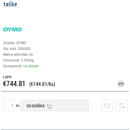
taške
Značka: DYMO
Obj. kód:
GD6000
Merná jednotka: ks
Hmotnosť: 3.592kg
Dostupnosť:
na sklade
s DPH
€744.81
(€744.81/ks)
ks
DO KOŠÍKA