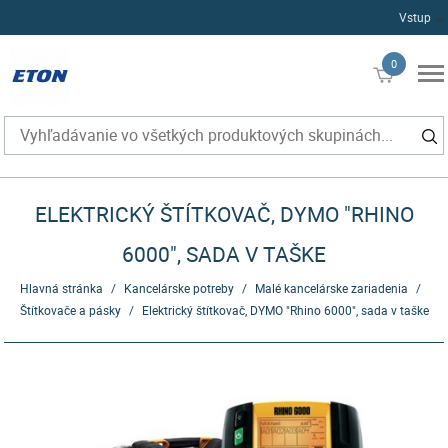
Vstup
0
€0
ELEKTRICKÝ ŠTÍTKOVAČ, DYMO "RHINO
6000", SADA V TAŠKE
Hlavná stránka
/
Kancelárske potreby
/
Malé kancelárske zariadenia
/
Štítkovače a pásky
/
Elektrický štítkovač, DYMO "Rhino 6000", sada v taške