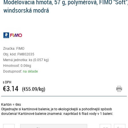
Modelovacia hmota, 57 g, polymérová, FIMO "Soft"
windsorská modrá
Značka: FIMO
Obj. kód:
FM802035
Merná jednotka: ks (0.057 kg)
Hmotnosť: 0.06kg
Dostupnosť:
na sklade
s DPH
€3.14
(€55.09/kg)
Kartón = 6ks
Objednajte si kartónové balenie, je to ekologickejší a pohodlnejší spôsob
doručenia! Kartónové balenie znamená: napríklad 6 fliaš vody v 1 balení.