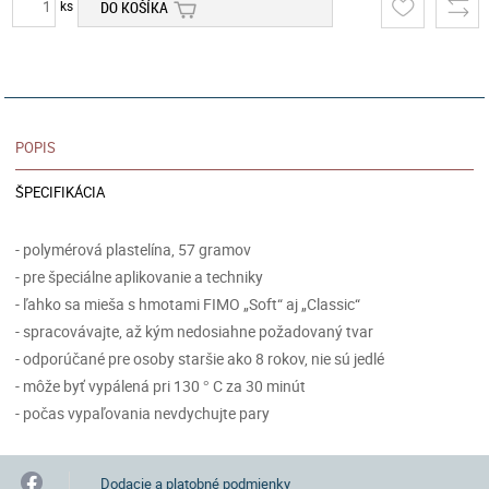
ks
DO KOŠÍKA
POPIS
ŠPECIFIKÁCIA
- polymérová plastelína, 57 gramov
- pre špeciálne aplikovanie a techniky
- ľahko sa mieša s hmotami FIMO „Soft“ aj „Classic“
- spracovávajte, až kým nedosiahne požadovaný tvar
- odporúčané pre osoby staršie ako 8 rokov, nie sú jedlé
- môže byť vypálená pri 130 ° C za 30 minút
- počas vypaľovania nevdychujte pary
Dodacie a platobné podmienky