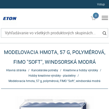
Vstup
0
€0
MODELOVACIA HMOTA, 57 G, POLYMÉROVÁ,
FIMO "SOFT", WINDSORSKÁ MODRÁ
Hlavná stránka
/
Kancelárske potreby
/
Kreatívne a hobby výrobky
/
Hobby kreatívne výrobky - plastelíny
/
Modelovacia hmota, 57 g, polymérová, FIMO "Soft", windsorská modrá