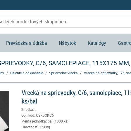
Prevádzka a údržba
Nábytok
Katalógy
Gastr
PRIEVODKY, C/6, SAMOLEPIACE, 115X175 MM,
eby
/
Balenie a odkladanie
/
Sprievodné vrecká
/
Vrecká na sprievodky, C/6, s
Vrecká na sprievodky, C/6, samolepiace, 
ks/bal
Značka: .
Obj. kód:
CSRDOKC6
Merná jednotka: bal (1000 ks)
Hmotnosť: 2.56kg