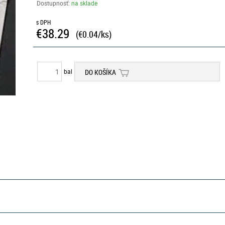
Dostupnosť:
na sklade
s DPH
€38.29
(€0.04/ks)
bal
DO KOŠÍKA