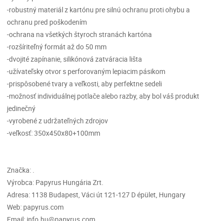
-robustný materiál z kartónu pre silnú ochranu proti ohybu a
ochranu pred poškodením
-ochrana na všetkých štyroch stranách kartóna
-rozšíriteľný formát až do 50 mm
-dvojité zapínanie, silikónová zatváracia lišta
-užívateľsky otvor s perforovaným lepiacim pásikom
-prispôsobené tvary a veľkosti, aby perfektne sedeli
-možnosť individuálnej potlače alebo razby, aby bol váš produkt
jedinečný
-vyrobené z udržateľných zdrojov
-veľkosť: 350x450x80+100mm
Značka: .
Výrobca: Papyrus Hungária Zrt.
Adresa: 1138 Budapest, Váci út 121-127 D épület, Hungary
Web: papyrus.com
Email: info.hu@papyrus.com