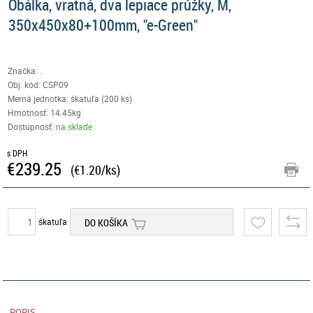
Obálka, vratná, dva lepiace prúžky, M,
350x450x80+100mm, "e-Green"
Značka: .
Obj. kód:
CSP09
Merná jednotka: škatuľa (200 ks)
Hmotnosť: 14.45kg
Dostupnosť:
na sklade
s DPH
€239.25
(€1.20/ks)
škatuľa
DO KOŠÍKA
POPIS