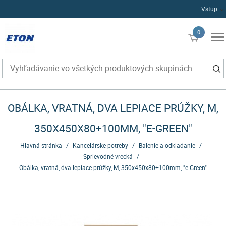
Vstup
0
€0
OBÁLKA, VRATNÁ, DVA LEPIACE PRÚŽKY, M,
350X450X80+100MM, "E-GREEN"
Hlavná stránka
/
Kancelárske potreby
/
Balenie a odkladanie
/
Sprievodné vrecká
/
Obálka, vratná, dva lepiace prúžky, M, 350x450x80+100mm, "e-Green"