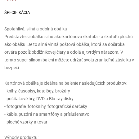
ŠPECIFIKÁCIA
Spoľahlivá, silná a odolná obálka
Predstavte si obálku silnú ako kartónová škatuľa - a škatuľu plochú
ako obálku. Je to silná vlnitá poštová obálka, ktorá sa doširoka
otvára pozdĺž obdĺžnikovej čiary a odolá aj tvrdým nárazom. V
tomto super silnom balení môžete udržať svoju zraniteľnú zásielku v
bezpečí.
Kartónová obálka je ideálna na balenie nasledujúcich produktov:
- knihy, časopisy, katalógy, brožúry
- počítačové hry, DVD a Blu-ray disky
- fotografie, fotoknihy, fotografické darčeky
- káble, puzdrá na smartfóny a príslušenstvo
- ploché vzorky a tovar
Výhody produktu: